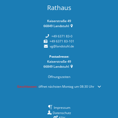
Rathaus
Kaiserstraße 49
66849
Landstuhl
+49 6371 83-0
+49 6371 83-101
vg@landstuhl.de
Postadresse:
Kaiserstraße 49
66849
Landstuhl
Öffnungszeiten
Klicken, um weitere Öffnungs- oder Schließzeiten auszublenden
Geschlossen:
öffnet nächsten Montag um 08:30 Uhr
Impressum
Datenschutz
EDV