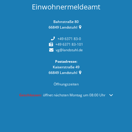
Einwohnermeldeamt
Bahnstraße 80
66849
Landstuhl
+49 6371 83-0
+49 6371 83-101
vg@landstuhl.de
Postadresse:
Kaiserstraße 49
66849
Landstuhl
Öffnungszeiten
Klicken, um weitere Öffnungs- oder Schließzeiten auszublenden
Geschlossen:
öffnet nächsten Montag um 08:00 Uhr