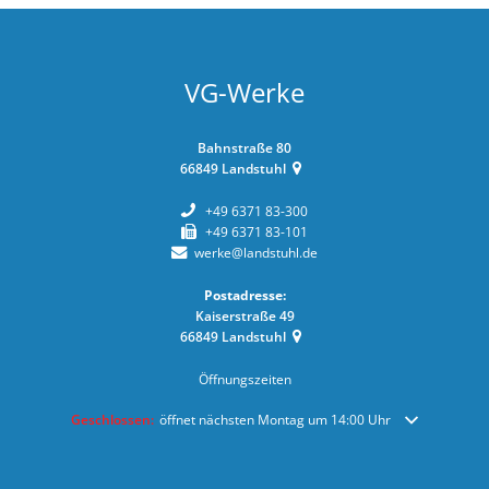
VG-Werke
Bahnstraße 80
66849
Landstuhl
+49 6371 83-300
+49 6371 83-101
werke@landstuhl.de
Postadresse:
Kaiserstraße 49
66849
Landstuhl
Öffnungszeiten
Klicken, um weitere Öffnungs- oder Schließzeiten auszublenden
Geschlossen:
öffnet nächsten Montag um 14:00 Uhr