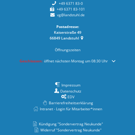
+49 6371 83-0
+49 6371 83-101
vg@landstuhl.de
Postadresse:
Kaiserstraße 49
66849
Landstuhl
Öffnungszeiten
Klicken, um weitere Öffnungs- oder Schließzeiten auszublenden
Geschlossen:
öffnet nächsten Montag um 08:30 Uhr
Impressum
Datenschutz
EDV
Barrierefreiheitserklärung
Intranet - Login für Mitarbeiter*innen
Kündigung "Sondervertrag Neukunde"
Widerruf "Sondervertrag Neukunde"