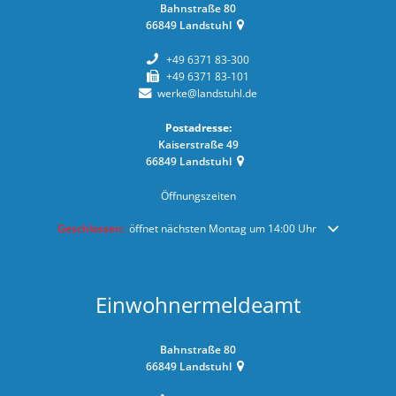
Bahnstraße 80
66849
Landstuhl
+49 6371 83-300
+49 6371 83-101
werke@landstuhl.de
Postadresse:
Kaiserstraße 49
66849
Landstuhl
Öffnungszeiten
Klicken, um weitere Öffnungs- oder Schließzeiten auszublenden
Geschlossen:
öffnet nächsten Montag um 14:00 Uhr
Einwohnermeldeamt
Bahnstraße 80
66849
Landstuhl