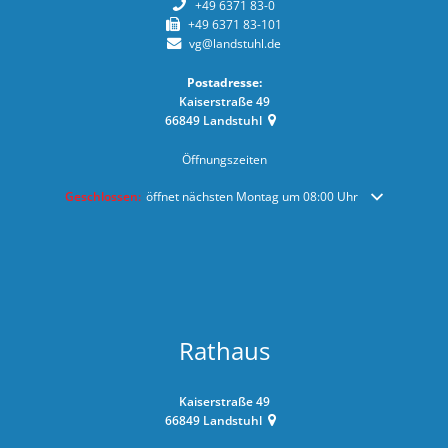
+49 6371 83-0
+49 6371 83-101
vg@landstuhl.de
Postadresse:
Kaiserstraße 49
66849
Landstuhl
Öffnungszeiten
Klicken, um weitere Öffnungs- oder Schließzeiten auszublenden
Geschlossen:
öffnet nächsten Montag um 08:00 Uhr
Rathaus
Kaiserstraße 49
66849
Landstuhl