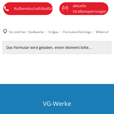
aktuelle
DE
Menü
Rufbereitschaft/Notfall
Straßensperrungen
Sie sind hier:
Stadtwerke
Erdgas
Formulare/Verträge
Widerruf
Widerruf
Das Formular wird geladen, einen Moment bitte…
VG-Werke