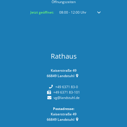
Öffnungszeiten
Klicken, um weitere Öffnungs- oder Schließzeiten auszublenden
Jetzt geöffnet:
08:00
-
12:00
Uhr
Von 08:00 bis 12:00 
Rathaus
Kaiserstraße 49
66849
Landstuhl
+49 6371 83-0
+49 6371 83-101
vg@landstuhl.de
Postadresse:
Kaiserstraße 49
66849
Landstuhl