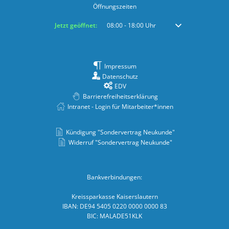
Öffnungszeiten
Klicken, um weitere Öffnungs- oder Schließzeiten auszublenden
Jetzt geöffnet:
08:00
-
18:00
Uhr
Von 08:00 bis 18:00 
Impressum
Datenschutz
EDV
Barrierefreiheitserklärung
Intranet - Login für Mitarbeiter*innen
Kündigung "Sondervertrag Neukunde"
Widerruf "Sondervertrag Neukunde"
Bankverbindungen:
Kreissparkasse Kaiserslautern
IBAN: DE94 5405 0220 0000 0000 83
BIC: MALADE51KLK