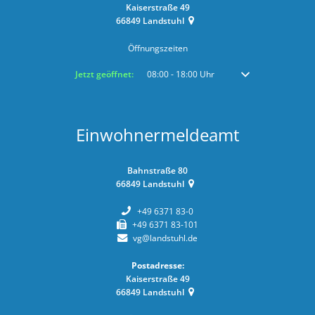
Kaiserstraße 49
66849
Landstuhl
Öffnungszeiten
Klicken, um weitere Öffnungs- oder Schließzeiten auszublenden
Jetzt geöffnet:
08:00
-
18:00
Uhr
Von 08:00 bis 18:00 
Einwohnermeldeamt
Bahnstraße 80
66849
Landstuhl
+49 6371 83-0
+49 6371 83-101
vg@landstuhl.de
Postadresse:
Kaiserstraße 49
66849
Landstuhl