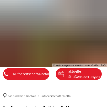
DE
Menü
© Verbandsgemeindewerke Landstuhl/Herr Stahl
aktuelle
Rufbereitschaft/Notfall
Straßensperrungen
Sie sind hier:
Kontakt
Rufbereitschaft / Notfall