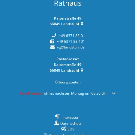
Rathaus
Kaiserstraße 49
66849
Landstuhl
+49 6371 83-0
+49 6371 83-101
vg@landstuhl.de
Postadresse:
Kaiserstraße 49
66849
Landstuhl
Öffnungszeiten
Klicken, um weitere Öffnungs- oder Schließzeiten auszublenden
Geschlossen:
öffnet nächsten Montag um 08:30 Uhr
Impressum
Datenschutz
EDV