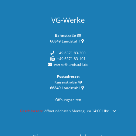
VG-Werke
Bahnstraße 80
66849
Landstuhl
+49 6371 83-300
+49 6371 83-101
werke@landstuhl.de
Postadresse:
Kaiserstraße 49
66849
Landstuhl
Öffnungszeiten
Klicken, um weitere Öffnungs- oder Schließzeiten auszublenden
Geschlossen:
öffnet nächsten Montag um 14:00 Uhr