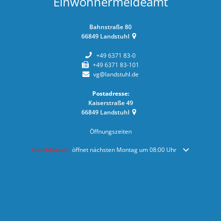
Einwohnermeldeamt
Bahnstraße 80
66849
Landstuhl
+49 6371 83-0
+49 6371 83-101
vg@landstuhl.de
Postadresse:
Kaiserstraße 49
66849
Landstuhl
Öffnungszeiten
Klicken, um weitere Öffnungs- oder Schließzeiten auszublenden
Geschlossen:
öffnet nächsten Montag um 08:00 Uhr