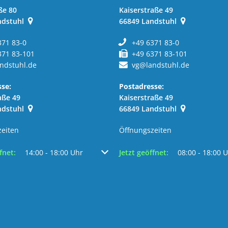
ße 80
Kaiserstraße 49
ndstuhl
66849
Landstuhl
371 83-0
+49 6371 83-0
371 83-101
+49 6371 83-101
ndstuhl.de
vg@landstuhl.de
se:
Postadresse:
aße 49
Kaiserstraße 49
ndstuhl
66849
Landstuhl
zeiten
Öffnungszeiten
szublenden
:00 Uhr
um weitere Öffnungs- oder Schließzeiten auszublenden
fnet:
14:00
-
18:00
Uhr
Von 14:00 bis 18:00 Uhr
Klicken, um weitere Öffnungs- 
Jetzt geöffnet:
08:00
-
18:00
U