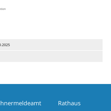
tion
t
Leichte Sprache
Rufbereitschaft/Notfall
0.2025
ohnermeldeamt
Rathaus