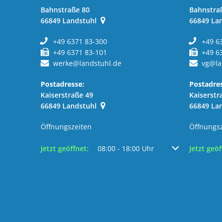
Bahnstraße 80
Bahnstra
66849
Landstuhl
66849
La
+49 6371 83-300
+49 6
+49 6371 83-101
+49 6
werke@landstuhl.de
vg@la
Postadresse:
Postadres
Kaiserstraße 49
Kaiserstr
66849
Landstuhl
66849
La
Öffnungszeiten
Öffnungs
Klicken, um weitere Öffnungs- oder Schließzeiten au
Jetzt geöffnet:
08:00
-
18:00
Uhr
Von 08:00 bis 18
Klicken, 
Jetzt geöf