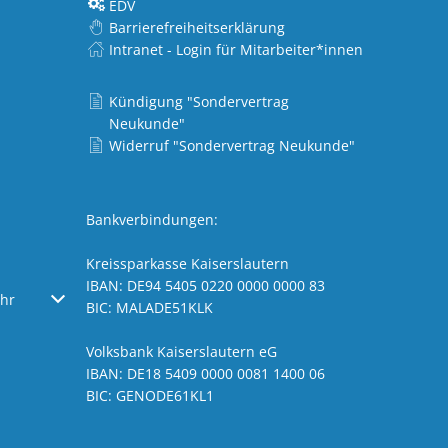
EDV
Barrierefreiheitserklärung
Intranet - Login für Mitarbeiter*innen
Kündigung "Sondervertrag
Neukunde"
Widerruf "Sondervertrag Neukunde"
Bankverbindungen:
Kreissparkasse Kaiserslautern
IBAN: DE94 5405 0220 0000 0000 83
oder Schließzeiten auszublenden
hr
Von 08:00 bis 18:00 Uhr
BIC: MALADE51KLK
Volksbank Kaiserslautern eG
IBAN: DE18 5409 0000 0081 1400 06
BIC: GENODE61KL1